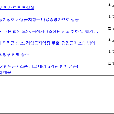
최
권법위반 모두 무혐의
최
 등기상호 사용금지청구 내용증명만으로 성공
최
 대응 합의 도와, 공정거래조정원 신고 취하 및 합의 …
최
 퇴직금 승소, 경업금지약정 무효, 경업금지소송 방어
최
벌청구 전액 승소
최
쟁행위금지소송 피고 대리, 2억원 방어 성공!
지
맨끝