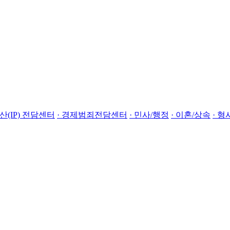
산(IP) 전담센터
· 경제범죄전담센터
· 민사/행정
· 이혼/상속
· 형