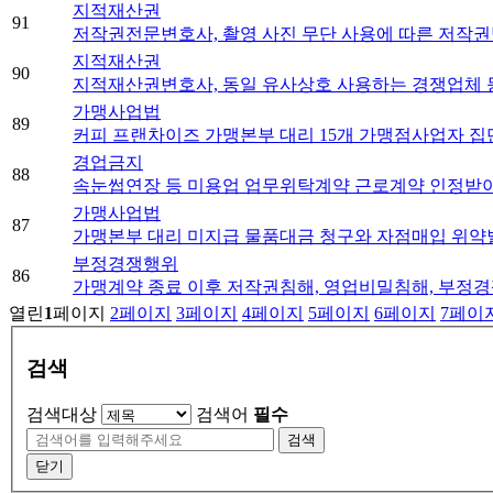
지적재산권
91
저작권전문변호사, 촬영 사진 무단 사용에 따른 저작
지적재산권
90
지적재산권변호사, 동일 유사상호 사용하는 경쟁업체
가맹사업법
89
커피 프랜차이즈 가맹본부 대리 15개 가맹점사업자 집단
경업금지
88
속눈썹연장 등 미용업 업무위탁계약 근로계약 인정받아
가맹사업법
87
가맹본부 대리 미지급 물품대금 청구와 자점매입 위약
부정경쟁행위
86
가맹계약 종료 이후 저작권침해, 영업비밀침해, 부정경
열린
1
페이지
2
페이지
3
페이지
4
페이지
5
페이지
6
페이지
7
페이
검색
검색대상
검색어
필수
검색
닫기