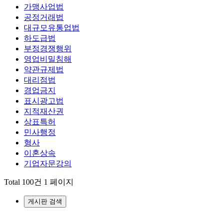
가맹사업법
공정거래법
대규모유통업법
하도급법
부정경쟁행위
영업비밀침해
약관규제법
대리점법
경업금지
표시광고법
지적재산권
상표특허
민사행정
형사
이혼상속
기업자문강의
Total 100건
1 페이지
게시판 검색