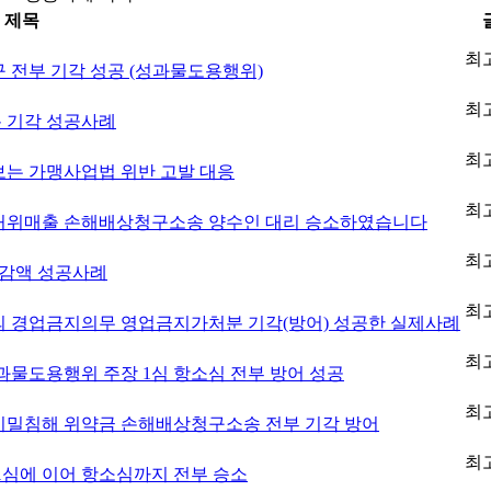
제목
최
 전부 기각 성공 (성과물도용행위)
최
 기각 성공사례
최
는 가맹사업법 위반 고발 대응
최
허위매출 손해배상청구소송 양수인 대리 승소하였습니다
최
 감액 성공사례
최
 경업금지의무 영업금지가처분 기각(방어) 성공한 실제사례
최
물도용행위 주장 1심 항소심 전부 방어 성공
최
비밀침해 위약금 손해배상청구소송 전부 기각 방어
최
1심에 이어 항소심까지 전부 승소