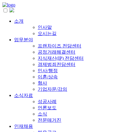
소개
인사말
오시는길
업무분야
프랜차이즈 전담센터
공정거래해결센터
지식재산(IP) 전담센터
경제범죄전담센터
민사/행정
이혼/상속
형사
기업자문/강의
소식자료
성공사례
언론보도
소식
전문매거진
인재채용