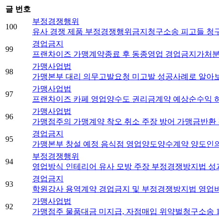
글 번호
부정경쟁행위
100
유사 경쟁 제품 부정경쟁행위금지청구소송 피고들 청구
경업금지
99
프랜차이즈 가맹계약종료 후 동종영업 경업금지가처분
가맹사업법
98
가맹본부 대리 의무고발요청 미고발 성공사례로 알아보
가맹사업법
97
프랜차이즈 카페 영업양수도 권리금계약 예상순수익 
가맹사업법
96
가맹점주의 가맹계약 착오 취소 주장 방어 가맹금반환
경업금지
95
가맹본부 창설 예정 음식점 영업양도양수계약 양도인의
부정경쟁행위
94
영업방식 인테리어 유사 모방 주장 부정경쟁방지법 성과
경업금지
93
학원강사 용역계약 경업금지 및 부정경쟁방지법 영업
가맹사업법
92
가맹점주 물품대금 미지급, 자점매입 위약벌청구소송 