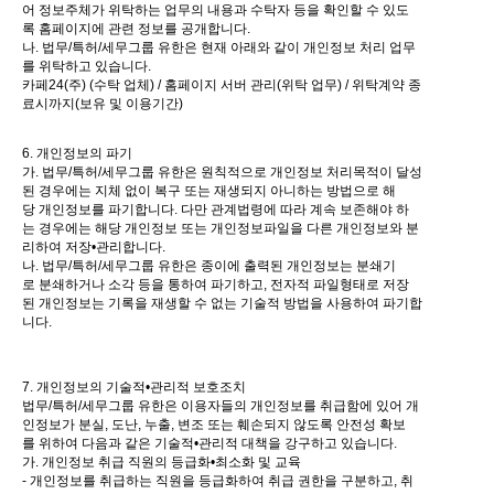
어 정보주체가 위탁하는 업무의 내용과 수탁자 등을 확인할 수 있도
록 홈페이지에 관련 정보를 공개합니다.
나. 법무/특허/세무그룹 유한은 현재 아래와 같이 개인정보 처리 업무
를 위탁하고 있습니다.
카페24(주) (수탁 업체) / 홈페이지 서버 관리(위탁 업무) / 위탁계약 종
료시까지(보유 및 이용기간)
6. 개인정보의 파기
가. 법무/특허/세무그룹 유한은 원칙적으로 개인정보 처리목적이 달성
된 경우에는 지체 없이 복구 또는 재생되지 아니하는 방법으로 해
당 개인정보를 파기합니다. 다만 관계법령에 따라 계속 보존해야 하
는 경우에는 해당 개인정보 또는 개인정보파일을 다른 개인정보와 분
리하여 저장•관리합니다.
나. 법무/특허/세무그룹 유한은 종이에 출력된 개인정보는 분쇄기
로 분쇄하거나 소각 등을 통하여 파기하고, 전자적 파일형태로 저장
된 개인정보는 기록을 재생할 수 없는 기술적 방법을 사용하여 파기합
니다.
7. 개인정보의 기술적•관리적 보호조치
법무/특허/세무그룹 유한은 이용자들의 개인정보를 취급함에 있어 개
인정보가 분실, 도난, 누출, 변조 또는 훼손되지 않도록 안전성 확보
를 위하여 다음과 같은 기술적•관리적 대책을 강구하고 있습니다.
가. 개인정보 취급 직원의 등급화•최소화 및 교육
- 개인정보를 취급하는 직원을 등급화하여 취급 권한을 구분하고, 취