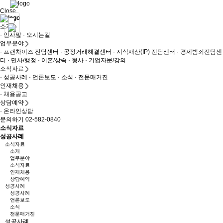
Close
소개
· 인사말
· 오시는길
업무분야
· 프랜차이즈 전담센터
· 공정거래해결센터
· 지식재산(IP) 전담센터
· 경제범죄전담센
터
· 민사/행정
· 이혼/상속
· 형사
· 기업자문/강의
소식자료
· 성공사례
· 언론보도
· 소식
· 전문매거진
인재채용
· 채용공고
상담예약
· 온라인상담
문의하기 02-582-0840
소식자료
성공사례
소식자료
소개
업무분야
소식자료
인재채용
상담예약
성공사례
성공사례
언론보도
소식
전문매거진
성공사례