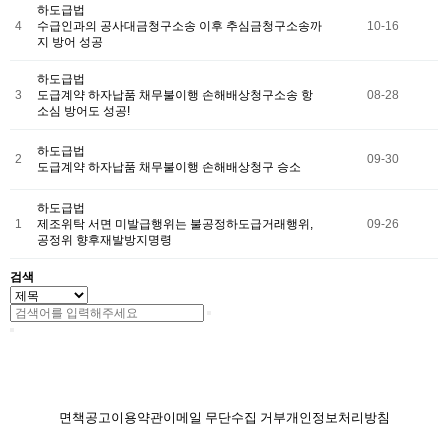
하도급법
4
수급인과의 공사대금청구소송 이후 추심금청구소송까
10-16
지 방어 성공
하도급법
3
도급계약 하자납품 채무불이행 손해배상청구소송 항
08-28
소심 방어도 성공!
하도급법
2
09-30
도급계약 하자납품 채무불이행 손해배상청구 승소
하도급법
1
제조위탁 서면 미발급행위는 불공정하도급거래행위,
09-26
공정위 향후재발방지명령
검색
면책공고
이용약관
이메일 무단수집 거부
개인정보처리방침