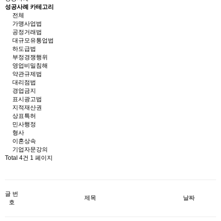
성공사례 카테고리
전체
가맹사업법
공정거래법
대규모유통업법
하도급법
부정경쟁행위
영업비밀침해
약관규제법
대리점법
경업금지
표시광고법
지적재산권
상표특허
민사행정
형사
이혼상속
기업자문강의
Total 4건
1 페이지
글 번
제목
날짜
호