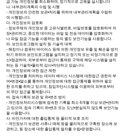
급 가능 개인정보를 최소화하며, 정기적으로 교육을 실시합니다
나. 내부관리계획의 수립 및 시행
- 개인정보의 안전한 보관•처리를 위하여 내부관리계획을 수립하
여 시행합니다.
다. 개인정보의 암호화
- 정보주체의 개인정보 중 고유식별번호, 비밀번호를 암호화하여 저
장•관리하고, 중요한 데이터는 파일 및 전송 데이터를 암호화하거
나 파일 잠금 기능을 사용하는 등의 별도 보안기능을 사용합니다.
라. 보안프로그램의 설치 등 기술적 대책
- 해킹이나 컴퓨터 바이러스 등에 의한 개인정보 유출 및 훼손을 방지
하기 위하여 보안프로그램을 설치하고 정기적 또는 비정기적으로 갱
신•점검하며, 외부로부터 접근이 통제된 구역에 해당 시스템을 설치
하는 등 기술적•물리적 감시•차단하고 있습니다.
마. 개인정보에 대한 접근 제한
- 개인정보를 처리하는 데이터 베이스 시스템에 대한접근 권한의 부
여•변경•말소를 통하여 개인정보에 대한 접근통제를 위하여 필요
한 조치를 취하고 있으며, 침입차단시스템을 이용하여 외부로부터
의 무단 접근을 통제합니다.
바. 접속기록의 보관 및 위•변조 방지
- 개인정보처리시스템에 접속한 기록을 최소 6개월 이상 보관•관리하
고 있으며, 접속 기록이 위•변조 또는 도난•분실되지 않도록 보안기능
을 사용합니다.
사. 비인가자에 대한 출입통제 등 물리적 보호 조치
- 개인정보가 보관된 서류나 매체 등을 물리적으로 구획된 장소에 보
관하고, 동 장소에 대한 출입통제 절차를 수립•운영합니다.