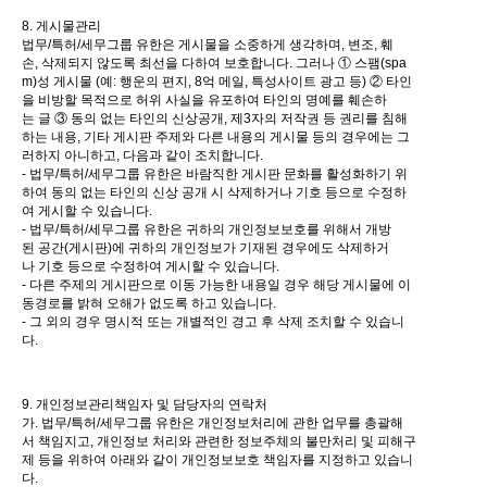
8. 게시물관리
법무/특허/세무그룹 유한은 게시물을 소중하게 생각하며, 변조, 훼
손, 삭제되지 않도록 최선을 다하여 보호합니다. 그러나 ① 스팸(spa
m)성 게시물 (예: 행운의 편지, 8억 메일, 특성사이트 광고 등) ② 타인
을 비방할 목적으로 허위 사실을 유포하여 타인의 명예를 훼손하
는 글 ③ 동의 없는 타인의 신상공개, 제3자의 저작권 등 권리를 침해
하는 내용, 기타 게시판 주제와 다른 내용의 게시물 등의 경우에는 그
러하지 아니하고, 다음과 같이 조치합니다.
- 법무/특허/세무그룹 유한은 바람직한 게시판 문화를 활성화하기 위
하여 동의 없는 타인의 신상 공개 시 삭제하거나 기호 등으로 수정하
여 게시할 수 있습니다.
- 법무/특허/세무그룹 유한은 귀하의 개인정보보호를 위해서 개방
된 공간(게시판)에 귀하의 개인정보가 기재된 경우에도 삭제하거
나 기호 등으로 수정하여 게시할 수 있습니다.
- 다른 주제의 게시판으로 이동 가능한 내용일 경우 해당 게시물에 이
동경로를 밝혀 오해가 없도록 하고 있습니다.
- 그 외의 경우 명시적 또는 개별적인 경고 후 삭제 조치할 수 있습니
다.
9. 개인정보관리책임자 및 담당자의 연락처
가. 법무/특허/세무그룹 유한은 개인정보처리에 관한 업무를 총괄해
서 책임지고, 개인정보 처리와 관련한 정보주체의 불만처리 및 피해구
제 등을 위하여 아래와 같이 개인정보보호 책임자를 지정하고 있습니
다.