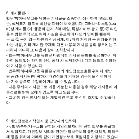
8. 게시물관리
법무/특허/세무그룹 유한은 게시물을 소중하게 생각하며, 변조, 훼
손, 삭제되지 않도록 최선을 다하여 보호합니다. 그러나 ① 스팸(spa
m)성 게시물 (예: 행운의 편지, 8억 메일, 특성사이트 광고 등) ② 타인
을 비방할 목적으로 허위 사실을 유포하여 타인의 명예를 훼손하
는 글 ③ 동의 없는 타인의 신상공개, 제3자의 저작권 등 권리를 침해
하는 내용, 기타 게시판 주제와 다른 내용의 게시물 등의 경우에는 그
러하지 아니하고, 다음과 같이 조치합니다.
- 법무/특허/세무그룹 유한은 바람직한 게시판 문화를 활성화하기 위
하여 동의 없는 타인의 신상 공개 시 삭제하거나 기호 등으로 수정하
여 게시할 수 있습니다.
- 법무/특허/세무그룹 유한은 귀하의 개인정보보호를 위해서 개방
된 공간(게시판)에 귀하의 개인정보가 기재된 경우에도 삭제하거
나 기호 등으로 수정하여 게시할 수 있습니다.
- 다른 주제의 게시판으로 이동 가능한 내용일 경우 해당 게시물에 이
동경로를 밝혀 오해가 없도록 하고 있습니다.
- 그 외의 경우 명시적 또는 개별적인 경고 후 삭제 조치할 수 있습니
다.
9. 개인정보관리책임자 및 담당자의 연락처
가. 법무/특허/세무그룹 유한은 개인정보처리에 관한 업무를 총괄해
서 책임지고, 개인정보 처리와 관련한 정보주체의 불만처리 및 피해구
제 등을 위하여 아래와 같이 개인정보보호 책임자를 지정하고 있습니