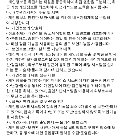
- 개인정보를 취급하는 직원을 등급화하여 취급 권한을 구분하고, 취
급 가능 개인정보를 최소화하며, 정기적으로 교육을 실시합니다
나. 내부관리계획의 수립 및 시행
- 개인정보의 안전한 보관•처리를 위하여 내부관리계획을 수립하
여 시행합니다.
다. 개인정보의 암호화
- 정보주체의 개인정보 중 고유식별번호, 비밀번호를 암호화하여 저
장•관리하고, 중요한 데이터는 파일 및 전송 데이터를 암호화하거
나 파일 잠금 기능을 사용하는 등의 별도 보안기능을 사용합니다.
라. 보안프로그램의 설치 등 기술적 대책
- 해킹이나 컴퓨터 바이러스 등에 의한 개인정보 유출 및 훼손을 방지
하기 위하여 보안프로그램을 설치하고 정기적 또는 비정기적으로 갱
신•점검하며, 외부로부터 접근이 통제된 구역에 해당 시스템을 설치
하는 등 기술적•물리적 감시•차단하고 있습니다.
마. 개인정보에 대한 접근 제한
- 개인정보를 처리하는 데이터 베이스 시스템에 대한접근 권한의 부
여•변경•말소를 통하여 개인정보에 대한 접근통제를 위하여 필요
한 조치를 취하고 있으며, 침입차단시스템을 이용하여 외부로부터
의 무단 접근을 통제합니다.
바. 접속기록의 보관 및 위•변조 방지
- 개인정보처리시스템에 접속한 기록을 최소 6개월 이상 보관•관리하
고 있으며, 접속 기록이 위•변조 또는 도난•분실되지 않도록 보안기능
을 사용합니다.
사. 비인가자에 대한 출입통제 등 물리적 보호 조치
- 개인정보가 보관된 서류나 매체 등을 물리적으로 구획된 장소에 보
관하고, 동 장소에 대한 출입통제 절차를 수립•운영합니다.