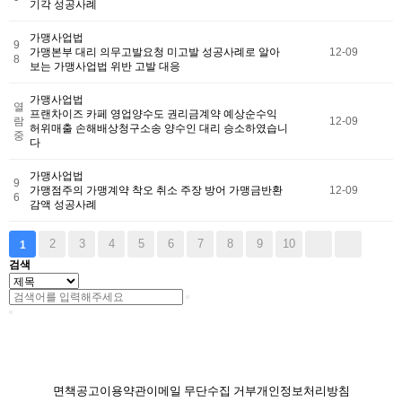
기각 성공사례
가맹사업법
9
가맹본부 대리 의무고발요청 미고발 성공사례로 알아
12-09
8
보는 가맹사업법 위반 고발 대응
가맹사업법
열
프랜차이즈 카페 영업양수도 권리금계약 예상순수익
람
12-09
허위매출 손해배상청구소송 양수인 대리 승소하였습니
중
다
가맹사업법
9
가맹점주의 가맹계약 착오 취소 주장 방어 가맹금반환
12-09
6
감액 성공사례
2
3
4
5
6
7
8
9
10
1
검색
면책공고
이용약관
이메일 무단수집 거부
개인정보처리방침