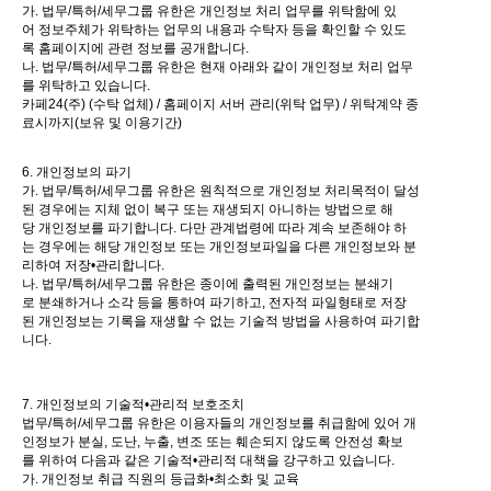
가. 법무/특허/세무그룹 유한은 개인정보 처리 업무를 위탁함에 있
어 정보주체가 위탁하는 업무의 내용과 수탁자 등을 확인할 수 있도
록 홈페이지에 관련 정보를 공개합니다.
나. 법무/특허/세무그룹 유한은 현재 아래와 같이 개인정보 처리 업무
를 위탁하고 있습니다.
카페24(주) (수탁 업체) / 홈페이지 서버 관리(위탁 업무) / 위탁계약 종
료시까지(보유 및 이용기간)
6. 개인정보의 파기
가. 법무/특허/세무그룹 유한은 원칙적으로 개인정보 처리목적이 달성
된 경우에는 지체 없이 복구 또는 재생되지 아니하는 방법으로 해
당 개인정보를 파기합니다. 다만 관계법령에 따라 계속 보존해야 하
는 경우에는 해당 개인정보 또는 개인정보파일을 다른 개인정보와 분
리하여 저장•관리합니다.
나. 법무/특허/세무그룹 유한은 종이에 출력된 개인정보는 분쇄기
로 분쇄하거나 소각 등을 통하여 파기하고, 전자적 파일형태로 저장
된 개인정보는 기록을 재생할 수 없는 기술적 방법을 사용하여 파기합
니다.
7. 개인정보의 기술적•관리적 보호조치
법무/특허/세무그룹 유한은 이용자들의 개인정보를 취급함에 있어 개
인정보가 분실, 도난, 누출, 변조 또는 훼손되지 않도록 안전성 확보
를 위하여 다음과 같은 기술적•관리적 대책을 강구하고 있습니다.
가. 개인정보 취급 직원의 등급화•최소화 및 교육