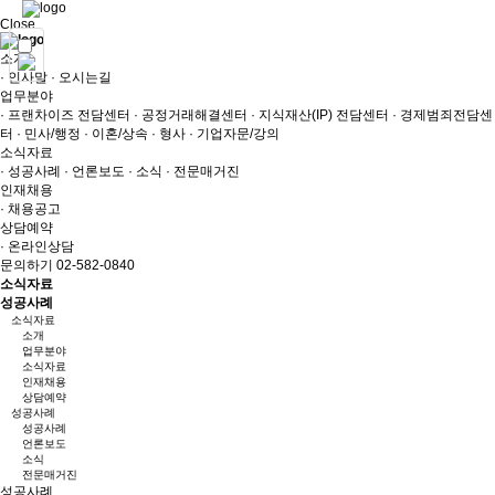
Close
소개
· 인사말
· 오시는길
업무분야
· 프랜차이즈 전담센터
· 공정거래해결센터
· 지식재산(IP) 전담센터
· 경제범죄전담센
터
· 민사/행정
· 이혼/상속
· 형사
· 기업자문/강의
소식자료
· 성공사례
· 언론보도
· 소식
· 전문매거진
인재채용
· 채용공고
상담예약
· 온라인상담
문의하기 02-582-0840
소식자료
성공사례
소식자료
소개
업무분야
소식자료
인재채용
상담예약
성공사례
성공사례
언론보도
소식
전문매거진
성공사례