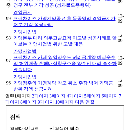
09
중
청구 전부 기각 성공 (성과물도용행위)
경업금지
12-
99
프랜차이즈 가맹계약종료 후 동종영업 경업금지가
09
처분 기각 성공사례
가맹사업법
12-
98
가맹본부 대리 의무고발요청 미고발 성공사례로 알
09
아보는 가맹사업법 위반 고발 대응
가맹사업법
프랜차이즈 카페 영업양수도 권리금계약 예상순수
12-
97
09
익 허위매출 손해배상청구소송 양수인 대리 승소하
였습니다
가맹사업법
12-
96
가맹점주의 가맹계약 착오 취소 주장 방어 가맹금
09
반환 감액 성공사례
열린
1
페이지
2
페이지
3
페이지
4
페이지
5
페이지
6
페이지
7
페이지
8
페이지
9
페이지
10
페이지
다음
맨끝
검색
검색대상
검색어
필수