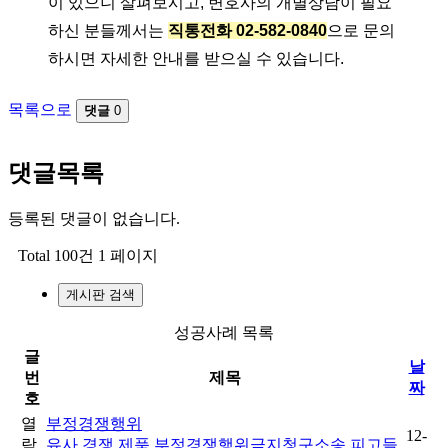
이 있으니 살펴보시고, 변호사의 개별상담이 필요
하신 분들께서는
직통전화 02-582-0840
으로 문의
하시면 자세한 안내를 받으실 수 있습니다.
목록으로
댓글
0
댓글목록
등록된 댓글이 없습니다.
Total 100건
1 페이지
게시판 검색
성공사례 목록
글
날
번
제목
짜
호
열
부정경쟁행위
12-
람
유사 경쟁 제품 부정경쟁행위금지청구소송 피고들