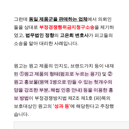
그런데
동일 제품군을 판매하는 업체
에서 의뢰인
들을 상대로
부정경쟁행위금지청구소송
을 제기하
였고,
법무법인 정향
의
고은희 변호사
가 피고들의
소송을 맡아 대리한 사례입니다.
원고는 원고 제품의 인지도, 브랜드가치 등이 내재
된
①원고 제품의 형태(펌프로 누르는 용기)
및
②
원고 홍보물(원액 1병으로 만들 수 있는 헛개수의
양을 강조한 부분, 해썹 인증 안내) 등을 이용한 홍
보 방법
이 부정경쟁방지법 제2조 제1호 (파)목의
보호대상인 원고의
'성과 등'
에 해당한다고 주장했
습니다.