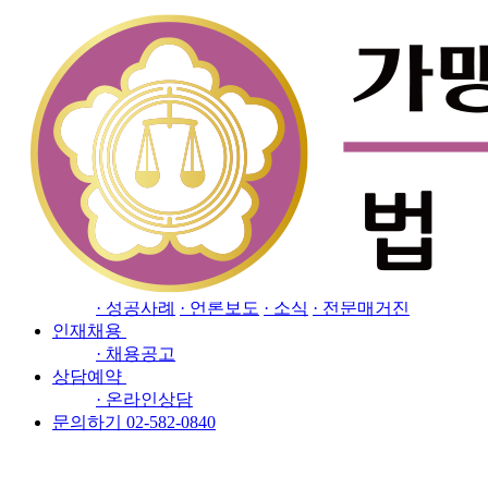
Close
소개
· 인사말
· 오시는길
업무분야
· 프랜차이즈 전담센터
· 공정거래해결센터
· 지식
재산(IP) 전담센터
· 경제범죄전담센터
· 민사/행정
· 이혼/상속
· 형사
· 기업자문/강의
소식자료
· 성공사례
· 언론보도
· 소식
· 전문매거진
인재채용
· 채용공고
상담예약
· 온라인상담
문의하기 02-582-0840