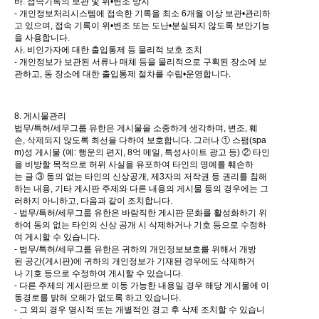
바. 접속기록의 보관 및 위•변조 방지
- 개인정보처리시스템에 접속한 기록을 최소 6개월 이상 보관•관리하
고 있으며, 접속 기록이 위•변조 또는 도난•분실되지 않도록 보안기능
을 사용합니다.
사. 비인가자에 대한 출입통제 등 물리적 보호 조치
- 개인정보가 보관된 서류나 매체 등을 물리적으로 구획된 장소에 보
관하고, 동 장소에 대한 출입통제 절차를 수립•운영합니다.
8. 게시물관리
법무/특허/세무그룹 유한은 게시물을 소중하게 생각하며, 변조, 훼
손, 삭제되지 않도록 최선을 다하여 보호합니다. 그러나 ① 스팸(spa
m)성 게시물 (예: 행운의 편지, 8억 메일, 특성사이트 광고 등) ② 타인
을 비방할 목적으로 허위 사실을 유포하여 타인의 명예를 훼손하
는 글 ③ 동의 없는 타인의 신상공개, 제3자의 저작권 등 권리를 침해
하는 내용, 기타 게시판 주제와 다른 내용의 게시물 등의 경우에는 그
러하지 아니하고, 다음과 같이 조치합니다.
- 법무/특허/세무그룹 유한은 바람직한 게시판 문화를 활성화하기 위
하여 동의 없는 타인의 신상 공개 시 삭제하거나 기호 등으로 수정하
여 게시할 수 있습니다.
- 법무/특허/세무그룹 유한은 귀하의 개인정보보호를 위해서 개방
된 공간(게시판)에 귀하의 개인정보가 기재된 경우에도 삭제하거
나 기호 등으로 수정하여 게시할 수 있습니다.
- 다른 주제의 게시판으로 이동 가능한 내용일 경우 해당 게시물에 이
동경로를 밝혀 오해가 없도록 하고 있습니다.
- 그 외의 경우 명시적 또는 개별적인 경고 후 삭제 조치할 수 있습니