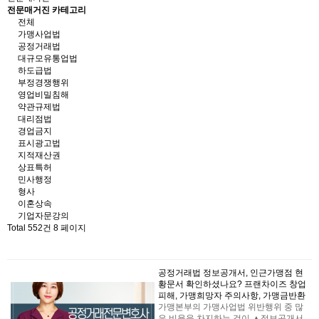
전문매거진 카테고리
전체
가맹사업법
공정거래법
대규모유통업법
하도급법
부정경쟁행위
영업비밀침해
약관규제법
대리점법
경업금지
표시광고법
지적재산권
상표특허
민사행정
형사
이혼상속
기업자문강의
Total 552건
8 페이지
공정거래법
정보공개서, 인근가맹점 현
황문서 확인하셨나요? 프랜차이즈 창업
피해, 가맹희망자 주의사항, 가맹금반환
가맹본부의 가맹사업법 위반행위 중 많
은 비율을 차지하는 것이 ▲정보공개서