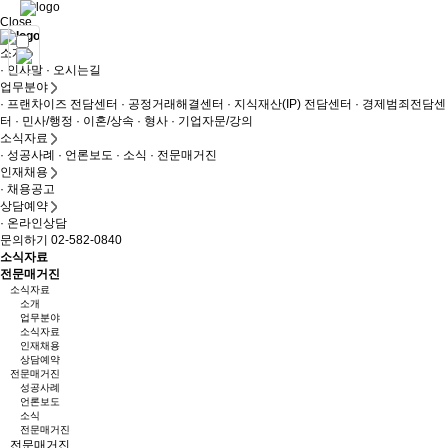
Close
소개
· 인사말
· 오시는길
업무분야
· 프랜차이즈 전담센터
· 공정거래해결센터
· 지식재산(IP) 전담센터
· 경제범죄전담센
터
· 민사/행정
· 이혼/상속
· 형사
· 기업자문/강의
소식자료
· 성공사례
· 언론보도
· 소식
· 전문매거진
인재채용
· 채용공고
상담예약
· 온라인상담
문의하기 02-582-0840
소식자료
전문매거진
소식자료
소개
업무분야
소식자료
인재채용
상담예약
전문매거진
성공사례
언론보도
소식
전문매거진
전문매거진