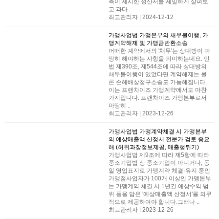
측이 제시한 정산서를 세밀하게 살펴보
고 과다..
최고관리자 | 2024-12-12
가맹사업법
가맹본부의 채무불이행, 가
맹계약해제 및 가맹금반환소송
어떠한 계약에서의 '채무'는 상대방이 마
땅히 해야하는 사항을 의미하는데요. 민
법 제390조, 제544조에 따라 상대방의
채무불이행이 있었다면 계약해제는 물
론 손해배상청구소송도 가능해집니다.
이는 프랜차이즈 가맹계약에서도 마찬
가지입니다. ​프랜차이즈 가맹본부로서
마땅히 ..
최고관리자 | 2023-12-26
가맹사업법
가맹계약체결 시 가맹본부
의 예상매출액 산정서 전문가 검토 중요
해 (허위과장정보제공, 매출뻥튀기)
가맹사업법 제9조에 따라 제5항에 따라
중소기업법 상 중소기업이 아니거나, 동
일 영업표지로 가맹계약 체결·유지 중인
가맹점사업자가 100개 이상인 가맹본부
는 가맹계약 체결 시 1년간 예상수익 범
위 등을 담은 '예상매출액 산정서'를 의무
적으로 제공하여야 합니다.​그러나 ..
최고관리자 | 2023-12-26