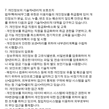
7. 개인정보의 기술적•관리적 보호조치
법무/특허/세무그룹 유한은 이용자들의 개인정보를 취급함에 있어 개
인정보가 분실, 도난, 누출, 변조 또는 훼손되지 않도록 안전성 확보
를 위하여 다음과 같은 기술적•관리적 대책을 강구하고 있습니다.
가. 개인정보 취급 직원의 등급화•최소화 및 교육
- 개인정보를 취급하는 직원을 등급화하여 취급 권한을 구분하고, 취
급 가능 개인정보를 최소화하며, 정기적으로 교육을 실시합니다
나. 내부관리계획의 수립 및 시행
- 개인정보의 안전한 보관•처리를 위하여 내부관리계획을 수립하
여 시행합니다.
다. 개인정보의 암호화
- 정보주체의 개인정보 중 고유식별번호, 비밀번호를 암호화하여 저
장•관리하고, 중요한 데이터는 파일 및 전송 데이터를 암호화하거
나 파일 잠금 기능을 사용하는 등의 별도 보안기능을 사용합니다.
라. 보안프로그램의 설치 등 기술적 대책
- 해킹이나 컴퓨터 바이러스 등에 의한 개인정보 유출 및 훼손을 방지
하기 위하여 보안프로그램을 설치하고 정기적 또는 비정기적으로 갱
신•점검하며, 외부로부터 접근이 통제된 구역에 해당 시스템을 설치
하는 등 기술적•물리적 감시•차단하고 있습니다.
마. 개인정보에 대한 접근 제한
- 개인정보를 처리하는 데이터 베이스 시스템에 대한접근 권한의 부
여•변경•말소를 통하여 개인정보에 대한 접근통제를 위하여 필요
한 조치를 취하고 있으며, 침입차단시스템을 이용하여 외부로부터
의 무단 접근을 통제합니다.