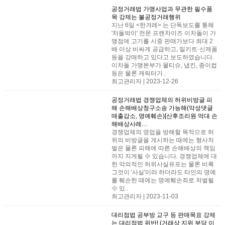
공정거래법
가맹사업과 무관한 필수품
목 강제는 불공정거래행위
지난 6일 <한겨레> 는 단독보도를 통해
'차돌박이' 전문 프랜차이즈 이차돌이 가
맹점에 고기를 시중 판매가보다 최대 2
배 이상 비싸게 공급하고, 밀키트·신제품
등을 강매하고 있다고 보도하였습니다. ​
이차돌 가맹본부가 물티슈, 냅킨, 종이컵
등은 물론 캐릭터가..
최고관리자 | 2023-12-26
공정거래법
경쟁업체의 허위비방글 피
해 손해배상청구소송 가능해(악성댓글
매출감소, 명예훼손)[산후조리원 억대 손
해배상사례…
경쟁업체의 영업을 방해할 목적으로 허
위의 비방글을 게시하는 때에는 형사처
벌은 물론 피해에 따른 손해배상의 책임
까지 지게될 수 있습니다. 경쟁업체에 대
한 악의적인 허위사실유포는 물론 비록
그것이 '사실'이라 하더라도 타인의 명예
를 훼손한 때에는 명예훼손죄로 처벌될
수 있..
최고관리자 | 2023-11-03
대리점법
공부방 교구 등 판매목표 강제
는 대리점법 위반! (거래상 지위 부당 이