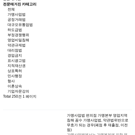
전문매거진 카테고리
전체
가맹사업법
공정거래법
대규모유통업법
하도급법
부정경쟁행위
영업비밀침해
약관규제법
대리점법
경업금지
표시광고법
지적재산권
상표특허
민사행정
형사
이혼상속
기업자문강의
Total 250건
1 페이지
가맹사업법
편의점 가맹본부 영업지역
침해 꼼수 가맹사업법, 약관법위반으로
무효가 되는 경우(폐점 후 재출점, 이전
등)
가맹사업법에서는 가맹본부에 의한 영