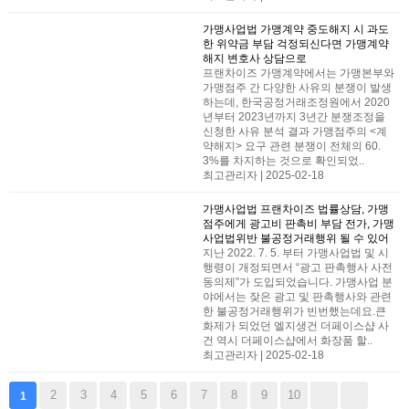
가맹사업법
가맹계약 중도해지 시 과도
한 위약금 부담 걱정되신다면 가맹계약
해지 변호사 상담으로
프랜차이즈 가맹계약에서는 가맹본부와
가맹점주 간 다양한 사유의 분쟁이 발생
하는데, 한국공정거래조정원에서 2020
년부터 2023년까지 3년간 분쟁조정을
신청한 사유 분석 결과 가맹점주의 <계
약해지> 요구 관련 분쟁이 전체의 60.
3%를 차지하는 것으로 확인되었..
최고관리자 | 2025-02-18
가맹사업법
프랜차이즈 법률상담, 가맹
점주에게 광고비 판촉비 부담 전가, 가맹
사업법위반 불공정거래행위 될 수 있어
지난 2022. 7. 5. 부터 가맹사업법 및 시
행령이 개정되면서 ​“광고 판촉행사 사전
동의제”가 도입되었습니다. 가맹사업 분
야에서는 잦은 광고 및 판촉행사와 관련
한 불공정거래행위가 빈번했는데요.​큰
화제가 되었던 엘지생건 더페이스샵 사
건 역시 더페이스샵에서 화장품 할..
최고관리자 | 2025-02-18
2
3
4
5
6
7
8
9
10
1