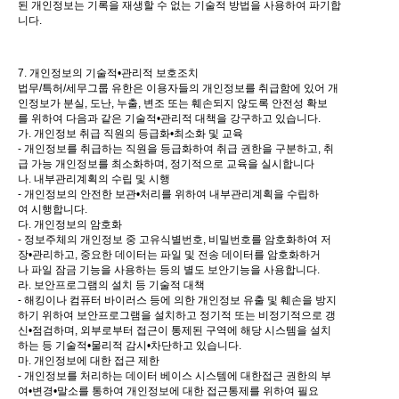
된 개인정보는 기록을 재생할 수 없는 기술적 방법을 사용하여 파기합
니다.
7. 개인정보의 기술적•관리적 보호조치
법무/특허/세무그룹 유한은 이용자들의 개인정보를 취급함에 있어 개
인정보가 분실, 도난, 누출, 변조 또는 훼손되지 않도록 안전성 확보
를 위하여 다음과 같은 기술적•관리적 대책을 강구하고 있습니다.
가. 개인정보 취급 직원의 등급화•최소화 및 교육
- 개인정보를 취급하는 직원을 등급화하여 취급 권한을 구분하고, 취
급 가능 개인정보를 최소화하며, 정기적으로 교육을 실시합니다
나. 내부관리계획의 수립 및 시행
- 개인정보의 안전한 보관•처리를 위하여 내부관리계획을 수립하
여 시행합니다.
다. 개인정보의 암호화
- 정보주체의 개인정보 중 고유식별번호, 비밀번호를 암호화하여 저
장•관리하고, 중요한 데이터는 파일 및 전송 데이터를 암호화하거
나 파일 잠금 기능을 사용하는 등의 별도 보안기능을 사용합니다.
라. 보안프로그램의 설치 등 기술적 대책
- 해킹이나 컴퓨터 바이러스 등에 의한 개인정보 유출 및 훼손을 방지
하기 위하여 보안프로그램을 설치하고 정기적 또는 비정기적으로 갱
신•점검하며, 외부로부터 접근이 통제된 구역에 해당 시스템을 설치
하는 등 기술적•물리적 감시•차단하고 있습니다.
마. 개인정보에 대한 접근 제한
- 개인정보를 처리하는 데이터 베이스 시스템에 대한접근 권한의 부
여•변경•말소를 통하여 개인정보에 대한 접근통제를 위하여 필요