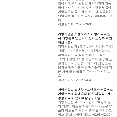
정에서 양측이 원만한 계약해지가 가능
하다면 다행이지만, 많은 가맹본부들이
가맹점주의 중도 해지 시 그에 상응하는
위약금을 청구하는 경우가 많습니다. ​구
체..
최고관리자 | 2025-03-31
가맹사업법
프랜차이즈 가맹계약 체결
시 가맹본부 영업표지 상표권 등록 확인
하셨나요?
가맹사업법 제2조 제1호에 의하면 "가맹
사업"이란 가맹본부가 가맹점사업자로
하여금 자기의 상표·서비스표·상호 간판
그 밖의 영업표지를 사용하여 일정한 품
질기준이나 영업방식에 따라 상품 또는
용역을 판매하도록 함과 아울러 이에 따
른 경영 및 영업활동 등에 대한 지원·교
육..
최고관리자 | 2025-03-31
가맹사업법
프랜차이즈변호사 매출저조
가맹본부 예상매출액 허위·과장정보제
공행위 피해 손해배상청구소송
가맹사업법 제9조 제1항 제1호는 '사실
과 다르게 정보를 제공하거나 사실을 부
풀려 정보를 제공하는 행위'를 금지하고
있고, 동법 시행령 제8조 제1항 제1호는