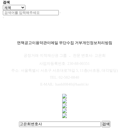
검색
면책공고
이용약관
이메일 무단수집 거부
개인정보처리방침
공정거래·지적재산권 그룹
전문 변호사: 고은희
사업자등록번호: 230-88-00351
주소: 서울특별시 서초구 서초대로78길 5, 11층(서초동, 대각빌딩)
TEL: 02-582-0840
E-MAIL: hanbl0840@hanbl.kr
검색