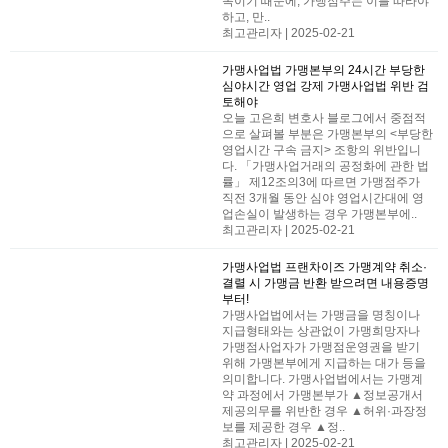
목이기 때문에, 가맹점주는 이를 따라야
하고, 만..
최고관리자 | 2025-02-21
가맹사업법
가맹본부의 24시간 부당한
심야시간 영업 강제 가맹사업법 위반 검
토해야
오늘 고은희 변호사 블로그에서 중점적
으로 살펴볼 부분은 가맹본부의 <부당한
영업시간 구속 금지> 조항의 위반입니
다. ​「가맹사업거래의 공정화에 관한 법
률」 제12조의3에 따르면 가맹점주가
직전 3개월 동안 심야 영업시간대에 영
업손실이 발생하는 경우 가맹본부에..
최고관리자 | 2025-02-21
가맹사업법
프랜차이즈 가맹계약 취소·
결렬 시 가맹금 반환 받으려면 내용증명
부터!
가맹사업법에서는 가맹금을 명칭이나
지급형태와는 상관없이 가맹희망자나
가맹점사업자가 가맹점운영권을 받기
위해 가맹본부에게 지급하는 대가 등을
의미합니다. ​가맹사업법에서는 가맹계
약 과정에서 가맹본부가 ▲정보공개서
제공의무를 위반한 경우 ▲허위·과장정
보를 제공한 경우 ▲정..
최고관리자 | 2025-02-21