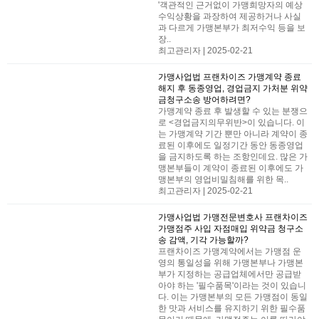
'객관적인 근거없이 가맹희망자의 예상
수익상황을 과장하여 제공하거나 사실
과 다르게 가맹본부가 최저수익 등을 보
장..
최고관리자 | 2025-02-21
가맹사업법
프랜차이즈 가맹계약 종료
해지 후 동종영업, 경업금지 가처분 위약
금청구소송 방어하려면?
가맹계약 종료 후 발생할 수 있는 분쟁으
로 <경업금지의무위반>이 있습니다. 이
는 가맹계약 기간 뿐만 아니라 계약이 종
료된 이후에도 일정기간 동안 동종영업
을 금지하도록 하는 조항인데요. 많은 가
맹본부들이 계약이 종료된 이후에도 가
맹본부의 영업비밀침해를 위한 목..
최고관리자 | 2025-02-21
가맹사업법
가맹전문변호사 프랜차이즈
가맹점주 사입 자점매입 위약금 청구소
송 감액, 기각 가능할까?
프랜차이즈 가맹계약에서는 가맹점 운
영의 통일성을 위해 가맹본부나 가맹본
부가 지정하는 공급업체에서만 공급받
아야 하는 '필수품목'이라는 것이 있습니
다. 이는 가맹본부의 모든 가맹점이 동일
한 맛과 서비스를 유지하기 위한 필수품