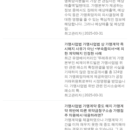
맹희망자분들의 가장 큰 관심사는 '예상
매출액'​일텐데요. 가맹본부가 제공하는
정보 중에서도 장래의 예상매출액, 예상
수익 등은 가맹희망자의 의사결정에 중
대한 영향을 줄 수 있는 핵심적인 정보에
해당합니다. ​그러나 예상매출 및 예상영
업..
최고관리자 | 2025-03-31
가맹사업법
가맹사업법 상 가맹계약 즉
시해지 사유가 아닌 <부속합의서>에 의
한 계약해지 인정한 사례
최근 유명베이커리인 '뚜레쥬르'의 가맹
본부인 씨제이푸드빌은 가맹사업법 위
반 관련 패소의 확정판결을 받은 사실을
기재하지 않은 정보공개서를 총 124명
의 가맹희망자에게 제공하였다가 공정
거래위원회로부터 시정명령을 받았습니
다. ​​가맹사업법 위반 관련 민사소송에서
패소의 확..
최고관리자 | 2025-03-31
가맹사업법
가맹계약 중도 해지 가맹계
약 위반에 따른 위약금청구소송 가맹점
주 차원에서 대응하려면?
가맹계약을 체결하였으나 가맹계약 기
간을 미처 채우지 못한 채 중도 해지해야
하는 경우가 발생할 수 있습니다. 그 과