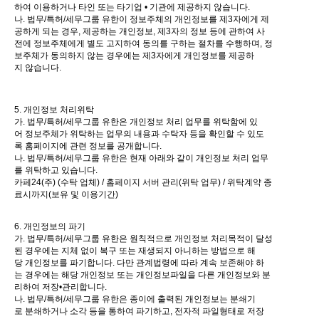
하여 이용하거나 타인 또는 타기업 • 기관에 제공하지 않습니다.
나. 법무/특허/세무그룹 유한이 정보주체의 개인정보를 제3자에게 제
공하게 되는 경우, 제공하는 개인정보, 제3자의 정보 등에 관하여 사
전에 정보주체에게 별도 고지하여 동의를 구하는 절차를 수행하며, 정
보주체가 동의하지 않는 경우에는 제3자에게 개인정보를 제공하
지 않습니다.
5. 개인정보 처리위탁
가. 법무/특허/세무그룹 유한은 개인정보 처리 업무를 위탁함에 있
어 정보주체가 위탁하는 업무의 내용과 수탁자 등을 확인할 수 있도
록 홈페이지에 관련 정보를 공개합니다.
나. 법무/특허/세무그룹 유한은 현재 아래와 같이 개인정보 처리 업무
를 위탁하고 있습니다.
카페24(주) (수탁 업체) / 홈페이지 서버 관리(위탁 업무) / 위탁계약 종
료시까지(보유 및 이용기간)
6. 개인정보의 파기
가. 법무/특허/세무그룹 유한은 원칙적으로 개인정보 처리목적이 달성
된 경우에는 지체 없이 복구 또는 재생되지 아니하는 방법으로 해
당 개인정보를 파기합니다. 다만 관계법령에 따라 계속 보존해야 하
는 경우에는 해당 개인정보 또는 개인정보파일을 다른 개인정보와 분
리하여 저장•관리합니다.
나. 법무/특허/세무그룹 유한은 종이에 출력된 개인정보는 분쇄기
로 분쇄하거나 소각 등을 통하여 파기하고, 전자적 파일형태로 저장