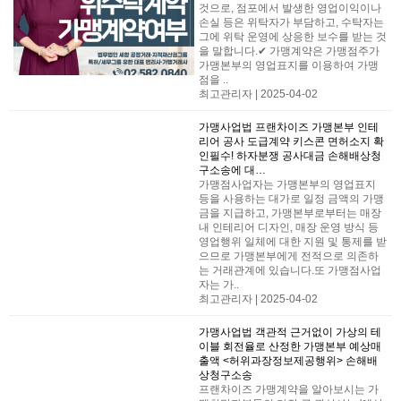
것으로, 점포에서 발생한 영업이익이나
손실 등은 위탁자가 부담하고, 수탁자는
그에 위탁 운영에 상응한 보수를 받는 것
을 말합니다.​✔ 가맹계약은 가맹점주가
가맹본부의 영업표지를 이용하여 가맹
점을 ..
최고관리자 | 2025-04-02
가맹사업법
프랜차이즈 가맹본부 인테
리어 공사 도급계약 키스콘 면허소지 확
인필수! 하자분쟁 공사대금 손해배상청
구소송에 대…
가맹점사업자는 가맹본부의 영업표지
등을 사용하는 대가로 일정 금액의 가맹
금을 지급하고, 가맹본부로부터는 매장
내 인테리어 디자인, 매장 운영 방식 등
영업행위 일체에 대한 지원 및 통제를 받
으므로 가맹본부에게 전적으로 의존하
는 거래관계에 있습니다.​또 가맹점사업
자는 가..
최고관리자 | 2025-04-02
가맹사업법
객관적 근거없이 가상의 테
이블 회전율로 산정한 가맹본부 예상매
출액 <허위과장정보제공행위> 손해배
상청구소송
​프랜차이즈 가맹계약을 알아보시는 가