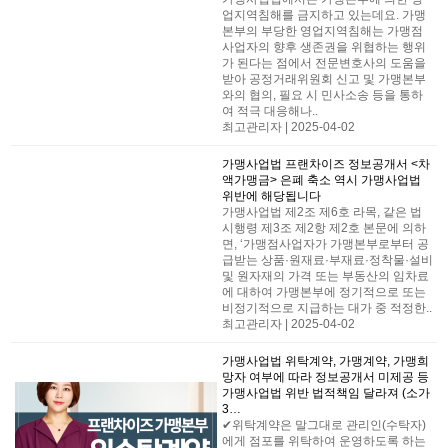
업지역침해를 금지하고 있는데요. 가맹
본부의 부당한 영업지역침해는 가맹점
사업자의 향후 생존권을 위협하는 행위
가 된다는 점에서 전문변호사의 도움을
받아 공정거래위원회 신고 및 가맹본부
와의 협의, 필요 시 민사소송 등을 통하
여 적극 대응해나..
최고관리자 | 2025-04-02
가맹사업법
프랜차이즈 정보공개서 <차
액가맹금> 은폐 축소 역시 가맹사업법
위반에 해당됩니다
가맹사업법 제2조 제6호 라목, 같은 법
시행령 제3조 제2항 제2호 본문에 의하
면, ‘가맹점사업자가 가맹본부로부터 공
급받는 상품·원재료·부재료·정착물·설비
및 원자재의 가격 또는 부동산의 임차료
에 대하여 가맹본부에 정기적으로 또는
비정기적으로 지급하는 대가 중 적정한..
최고관리자 | 2025-04-02
가맹사업법
위탁계약, 가맹계약, 가맹희
망자 여부에 따라 정보공개서 미제공 등
가맹사업법 위반 법적책임 달라져 (소가
3…
✔위탁계약은 말그대로 관리인(수탁자)
에게 점포를 위탁하여 운영하도록 하는