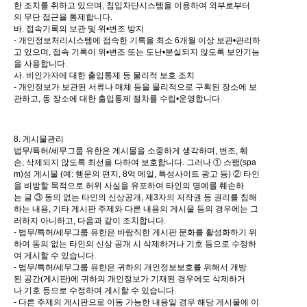
한 조치를 취하고 있으며, 침입차단시스템을 이용하여 외부로부터
의 무단 접근을 통제합니다.
바. 접속기록의 보관 및 위•변조 방지
- 개인정보처리시스템에 접속한 기록을 최소 6개월 이상 보관•관리하
고 있으며, 접속 기록이 위•변조 또는 도난•분실되지 않도록 보안기능
을 사용합니다.
사. 비인가자에 대한 출입통제 등 물리적 보호 조치
- 개인정보가 보관된 서류나 매체 등을 물리적으로 구획된 장소에 보
관하고, 동 장소에 대한 출입통제 절차를 수립•운영합니다.
8. 게시물관리
법무/특허/세무그룹 유한은 게시물을 소중하게 생각하며, 변조, 훼
손, 삭제되지 않도록 최선을 다하여 보호합니다. 그러나 ① 스팸(spa
m)성 게시물 (예: 행운의 편지, 8억 메일, 특성사이트 광고 등) ② 타인
을 비방할 목적으로 허위 사실을 유포하여 타인의 명예를 훼손하
는 글 ③ 동의 없는 타인의 신상공개, 제3자의 저작권 등 권리를 침해
하는 내용, 기타 게시판 주제와 다른 내용의 게시물 등의 경우에는 그
러하지 아니하고, 다음과 같이 조치합니다.
- 법무/특허/세무그룹 유한은 바람직한 게시판 문화를 활성화하기 위
하여 동의 없는 타인의 신상 공개 시 삭제하거나 기호 등으로 수정하
여 게시할 수 있습니다.
- 법무/특허/세무그룹 유한은 귀하의 개인정보보호를 위해서 개방
된 공간(게시판)에 귀하의 개인정보가 기재된 경우에도 삭제하거
나 기호 등으로 수정하여 게시할 수 있습니다.
- 다른 주제의 게시판으로 이동 가능한 내용일 경우 해당 게시물에 이