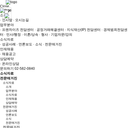
Close
소개
· 인사말
· 오시는길
업무분야
· 프랜차이즈 전담센터
· 공정거래해결센터
· 지식재산(IP) 전담센터
· 경제범죄전담센
터
· 민사/행정
· 이혼/상속
· 형사
· 기업자문/강의
소식자료
· 성공사례
· 언론보도
· 소식
· 전문매거진
인재채용
· 채용공고
상담예약
· 온라인상담
문의하기 02-582-0840
소식자료
전문매거진
소식자료
소개
업무분야
소식자료
인재채용
상담예약
전문매거진
성공사례
언론보도
소식
전문매거진
전문매거진