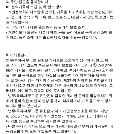
의 무단 접근을 통제합니다.
바. 접속기록의 보관 및 위•변조 방지
- 개인정보처리시스템에 접속한 기록을 최소 6개월 이상 보관•관리하
고 있으며, 접속 기록이 위•변조 또는 도난•분실되지 않도록 보안기능
을 사용합니다.
사. 비인가자에 대한 출입통제 등 물리적 보호 조치
- 개인정보가 보관된 서류나 매체 등을 물리적으로 구획된 장소에 보
관하고, 동 장소에 대한 출입통제 절차를 수립•운영합니다.
8. 게시물관리
법무/특허/세무그룹 유한은 게시물을 소중하게 생각하며, 변조, 훼
손, 삭제되지 않도록 최선을 다하여 보호합니다. 그러나 ① 스팸(spa
m)성 게시물 (예: 행운의 편지, 8억 메일, 특성사이트 광고 등) ② 타인
을 비방할 목적으로 허위 사실을 유포하여 타인의 명예를 훼손하
는 글 ③ 동의 없는 타인의 신상공개, 제3자의 저작권 등 권리를 침해
하는 내용, 기타 게시판 주제와 다른 내용의 게시물 등의 경우에는 그
러하지 아니하고, 다음과 같이 조치합니다.
- 법무/특허/세무그룹 유한은 바람직한 게시판 문화를 활성화하기 위
하여 동의 없는 타인의 신상 공개 시 삭제하거나 기호 등으로 수정하
여 게시할 수 있습니다.
- 법무/특허/세무그룹 유한은 귀하의 개인정보보호를 위해서 개방
된 공간(게시판)에 귀하의 개인정보가 기재된 경우에도 삭제하거
나 기호 등으로 수정하여 게시할 수 있습니다.
- 다른 주제의 게시판으로 이동 가능한 내용일 경우 해당 게시물에 이
동경로를 밝혀 오해가 없도록 하고 있습니다.