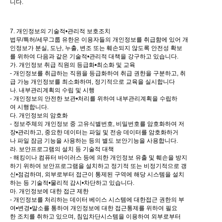
니다.
7. 개인정보의 기술적•관리적 보호조치
법무/특허/세무그룹 유한은 이용자들의 개인정보를 취급함에 있어 개
인정보가 분실, 도난, 누출, 변조 또는 훼손되지 않도록 안전성 확보
를 위하여 다음과 같은 기술적•관리적 대책을 강구하고 있습니다.
가. 개인정보 취급 직원의 등급화•최소화 및 교육
- 개인정보를 취급하는 직원을 등급화하여 취급 권한을 구분하고, 취
급 가능 개인정보를 최소화하며, 정기적으로 교육을 실시합니다
나. 내부관리계획의 수립 및 시행
- 개인정보의 안전한 보관•처리를 위하여 내부관리계획을 수립하
여 시행합니다.
다. 개인정보의 암호화
- 정보주체의 개인정보 중 고유식별번호, 비밀번호를 암호화하여 저
장•관리하고, 중요한 데이터는 파일 및 전송 데이터를 암호화하거
나 파일 잠금 기능을 사용하는 등의 별도 보안기능을 사용합니다.
라. 보안프로그램의 설치 등 기술적 대책
- 해킹이나 컴퓨터 바이러스 등에 의한 개인정보 유출 및 훼손을 방지
하기 위하여 보안프로그램을 설치하고 정기적 또는 비정기적으로 갱
신•점검하며, 외부로부터 접근이 통제된 구역에 해당 시스템을 설치
하는 등 기술적•물리적 감시•차단하고 있습니다.
마. 개인정보에 대한 접근 제한
- 개인정보를 처리하는 데이터 베이스 시스템에 대한접근 권한의 부
여•변경•말소를 통하여 개인정보에 대한 접근통제를 위하여 필요
한 조치를 취하고 있으며, 침입차단시스템을 이용하여 외부로부터