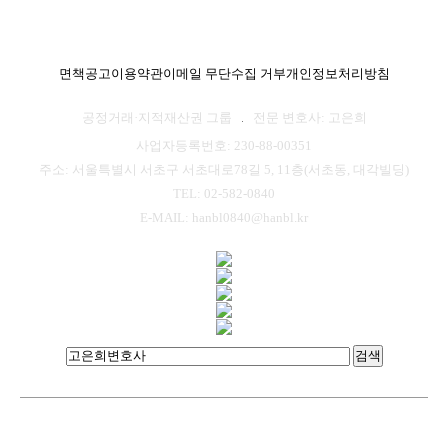
면책공고
이용약관
이메일 무단수집 거부
개인정보처리방침
공정거래·지적재산권 그룹
전문 변호사: 고은희
사업자등록번호: 230-88-00351
주소: 서울특별시 서초구 서초대로78길 5, 11층(서초동, 대각빌딩)
TEL: 02-582-0840
E-MAIL: hanbl0840@hanbl.kr
검색