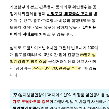
가맹본부의 광고·판촉행사 동의의무 위반행위는 공
정거래위원회를 통해
시정조치, 과징금의 조치
를 받
게될 수 있고, 광고·판촉행사 비용의 집행내역을 통
보하지 않거나 열람 요구에 응하지 않을 시
1천만원
이하의 과태료
에 처해질 수 있습니다.
실제로 프랜차이즈변호사인 고은희 변호사가 100여
개 점포를 대리하여 3년여간 맡아 진행한
㈜엘지생
활건강의 '더페이스샵'
공정거래위원회 신고 사건에
서, 공정위는
과징금 3억 700만원을 부과
한 바 있습
니다.
(주)엘지생활건강이 '더페이스샵'의 화장품 할인행사를 
가로 부담하도록 강요
한 가맹사업법 위반행위 사건에서
협의회의 법률대리
를 맡아 가맹본부와 기존 가맹점주협