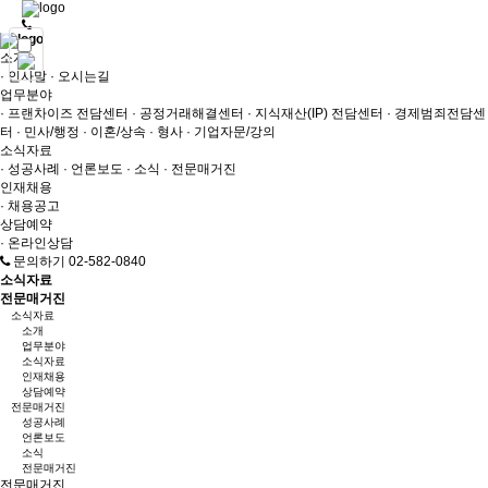
Close
소개
· 인사말
· 오시는길
업무분야
· 프랜차이즈 전담센터
· 공정거래해결센터
· 지식재산(IP) 전담센터
· 경제범죄전담센
터
· 민사/행정
· 이혼/상속
· 형사
· 기업자문/강의
소식자료
· 성공사례
· 언론보도
· 소식
· 전문매거진
인재채용
· 채용공고
상담예약
· 온라인상담
문의하기 02-582-0840
소식자료
전문매거진
소식자료
소개
업무분야
소식자료
인재채용
상담예약
전문매거진
성공사례
언론보도
소식
전문매거진
전문매거진