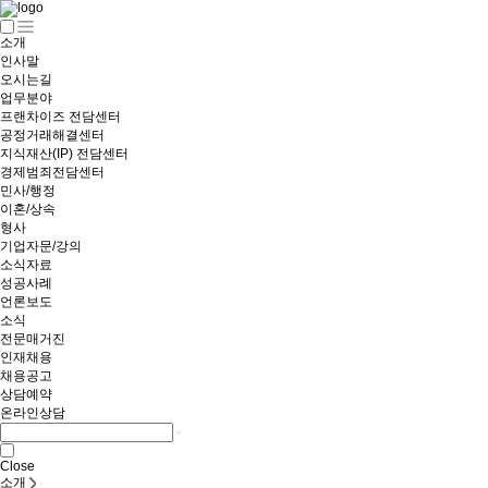
소개
인사말
오시는길
업무분야
프랜차이즈 전담센터
공정거래해결센터
지식재산(IP) 전담센터
경제범죄전담센터
민사/행정
이혼/상속
형사
기업자문/강의
소식자료
성공사례
언론보도
소식
전문매거진
인재채용
채용공고
상담예약
온라인상담
Close
소개