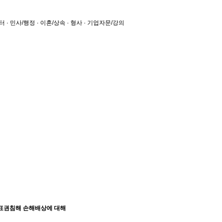
터
· 민사/행정
· 이혼/상속
· 형사
· 기업자문/강의
상표권침해 손해배상에 대해