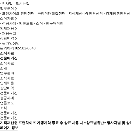
· 인사말
· 오시는길
업무분야
· 프랜차이즈 전담센터
· 공정거래해결센터
· 지식재산(IP) 전담센터
· 경제범죄전담센
소식자료
· 성공사례
· 언론보도
· 소식
· 전문매거진
인재채용
· 채용공고
상담예약
· 온라인상담
문의하기 02-582-0840
소식자료
전문매거진
소식자료
소개
업무분야
소식자료
인재채용
상담예약
전문매거진
성공사례
언론보도
소식
전문매거진
전문매거진
지적재산권
프랜차이즈 가맹계약 종료 후 상표 사용 시 <상표법위반> 형사처벌 및 
페이지 정보