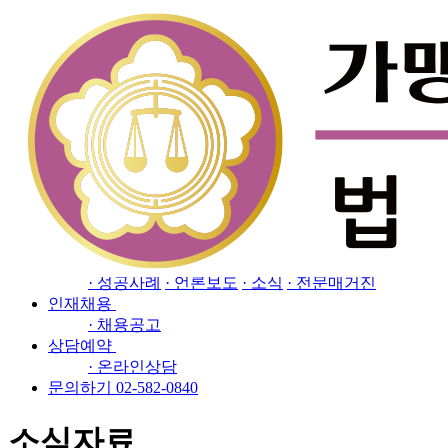
Close
소개
· 인사말
· 오시는길
업무분야
· 프랜차이즈 전담센터
· 공정거래해결센터
· 지식
재산(IP) 전담센터
· 경제범죄전담센터
· 민사/행정
· 이혼/상속
· 형사
· 기업자문/강의
소식자료
· 성공사례
· 언론보도
· 소식
· 전문매거진
인재채용
· 채용공고
상담예약
· 온라인상담
문의하기 02-582-0840
소식자료