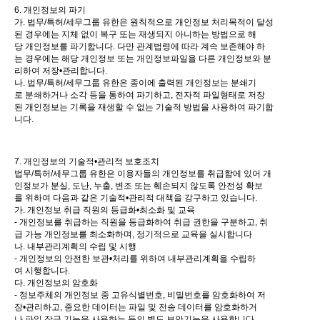
6. 개인정보의 파기
가. 법무/특허/세무그룹 유한은 원칙적으로 개인정보 처리목적이 달성
된 경우에는 지체 없이 복구 또는 재생되지 아니하는 방법으로 해
당 개인정보를 파기합니다. 다만 관계법령에 따라 계속 보존해야 하
는 경우에는 해당 개인정보 또는 개인정보파일을 다른 개인정보와 분
리하여 저장•관리합니다.
나. 법무/특허/세무그룹 유한은 종이에 출력된 개인정보는 분쇄기
로 분쇄하거나 소각 등을 통하여 파기하고, 전자적 파일형태로 저장
된 개인정보는 기록을 재생할 수 없는 기술적 방법을 사용하여 파기합
니다.
7. 개인정보의 기술적•관리적 보호조치
법무/특허/세무그룹 유한은 이용자들의 개인정보를 취급함에 있어 개
인정보가 분실, 도난, 누출, 변조 또는 훼손되지 않도록 안전성 확보
를 위하여 다음과 같은 기술적•관리적 대책을 강구하고 있습니다.
가. 개인정보 취급 직원의 등급화•최소화 및 교육
- 개인정보를 취급하는 직원을 등급화하여 취급 권한을 구분하고, 취
급 가능 개인정보를 최소화하며, 정기적으로 교육을 실시합니다
나. 내부관리계획의 수립 및 시행
- 개인정보의 안전한 보관•처리를 위하여 내부관리계획을 수립하
여 시행합니다.
다. 개인정보의 암호화
- 정보주체의 개인정보 중 고유식별번호, 비밀번호를 암호화하여 저
장•관리하고, 중요한 데이터는 파일 및 전송 데이터를 암호화하거
나 파일 잠금 기능을 사용하는 등의 별도 보안기능을 사용합니다.