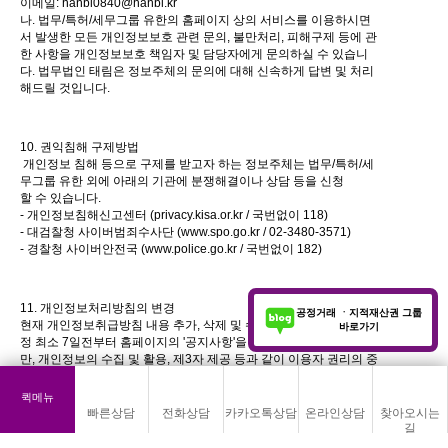
이메일: hanbl0840@hanbl.kr
나. 법무/특허/세무그룹 유한의 홈페이지 상의 서비스를 이용하시면
서 발생한 모든 개인정보보호 관련 문의, 불만처리, 피해구제 등에 관
한 사항을 개인정보보호 책임자 및 담당자에게 문의하실 수 있습니
다. 법무법인 태림은 정보주체의 문의에 대해 신속하게 답변 및 처리
해드릴 것입니다.
10. 권익침해 구제방법
개인정보 침해 등으로 구제를 받고자 하는 정보주체는 법무/특허/세
무그룹 유한 외에 아래의 기관에 분쟁해결이나 상담 등을 신청
할 수 있습니다.
- 개인정보침해신고센터 (privacy.kisa.or.kr / 국번없이 118)
- 대검찰청 사이버범죄수사단 (
www.spo.go.kr
/ 02-3480-3571)
- 경찰청 사이버안전국 (
www.police.go.kr
/ 국번없이 182)
11. 개인정보처리방침의 변경
공정거래 ㆍ지적재산권 그룹
현재 개인정보취급방침 내용 추가, 삭제 및 수정이 있을 시에는 개
바로가기
정 최소 7일전부터 홈페이지의 '공지사항'을 통해 고지할 것입니다. 다
만, 개인정보의 수집 및 활용, 제3자 제공 등과 같이 이용자 권리의 중
요한 변경이 있을 경우에는 최소 30일 전에 고지합니다.
퀵메뉴
- 공고일자:
빠른상담
전화상담
카카오톡상담
온라인상담
찾아오시는
- 시행일자:
길