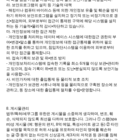
라. 보안프로그램의 설치 등 기술적 대책
- 해킹이나 컴퓨터 바이러스 등에 의한 개인정보 유출 및 훼손을 방지
하기 위하여 보안프로그램을 설치하고 정기적 또는 비정기적으로 갱
신•점검하며, 외부로부터 접근이 통제된 구역에 해당 시스템을 설치
하는 등 기술적•물리적 감시•차단하고 있습니다.
마. 개인정보에 대한 접근 제한
- 개인정보를 처리하는 데이터 베이스 시스템에 대한접근 권한의 부
여•변경•말소를 통하여 개인정보에 대한 접근통제를 위하여 필요
한 조치를 취하고 있으며, 침입차단시스템을 이용하여 외부로부터
의 무단 접근을 통제합니다.
바. 접속기록의 보관 및 위•변조 방지
- 개인정보처리시스템에 접속한 기록을 최소 6개월 이상 보관•관리하
고 있으며, 접속 기록이 위•변조 또는 도난•분실되지 않도록 보안기능
을 사용합니다.
사. 비인가자에 대한 출입통제 등 물리적 보호 조치
- 개인정보가 보관된 서류나 매체 등을 물리적으로 구획된 장소에 보
관하고, 동 장소에 대한 출입통제 절차를 수립•운영합니다.
8. 게시물관리
법무/특허/세무그룹 유한은 게시물을 소중하게 생각하며, 변조, 훼
손, 삭제되지 않도록 최선을 다하여 보호합니다. 그러나 ① 스팸(spa
m)성 게시물 (예: 행운의 편지, 8억 메일, 특성사이트 광고 등) ② 타인
을 비방할 목적으로 허위 사실을 유포하여 타인의 명예를 훼손하
는 글 ③ 동의 없는 타인의 신상공개, 제3자의 저작권 등 권리를 침해