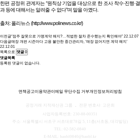
한편 공정위 관계자는 “원칙상 기업을 대상으로 한 조사 착수·진행·결
과 등에 대해서는 알려줄 수 없다”며 말을 아꼈다.
출처: 폴리뉴스 (
http://www.polinews.co.kr/)
이전글
“점주 잘못으로 가맹계약 해지?…적법한 절차 준수했는지 확인해야”
22.12.07
다음글
매장 개편 시즌마다 고용 불안한 중간관리자, ‘매장 없어지면 계약 해지’
22.12.01
목록으로
댓글
0
댓글목록
등록된 댓글이 없습니다.
면책공고
이용약관
이메일 무단수집 거부
개인정보처리방침
공정거래·지적재산권 그룹
전문 변호사: 고은희
사업자등록번호: 230-88-00351
주소: 서울특별시 서초구 서초대로78길 5, 11층(서초동, 대각빌딩)
TEL: 02-582-0840
E-MAIL: hanbl0840@hanbl.kr