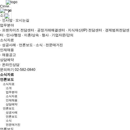
Close
소개
· 인사말
· 오시는길
업무분야
· 프랜차이즈 전담센터
· 공정거래해결센터
· 지식재산(IP) 전담센터
· 경제범죄전담센
터
· 민사/행정
· 이혼/상속
· 형사
· 기업자문/강의
소식자료
· 성공사례
· 언론보도
· 소식
· 전문매거진
인재채용
· 채용공고
상담예약
· 온라인상담
문의하기 02-582-0840
소식자료
언론보도
소식자료
소개
업무분야
소식자료
인재채용
상담예약
언론보도
성공사례
언론보도
소식
전문매거진
언론보도