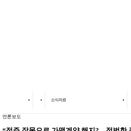
소식자료
언론보도
“점주 잘못으로 가맹계약 해지?…적법한 