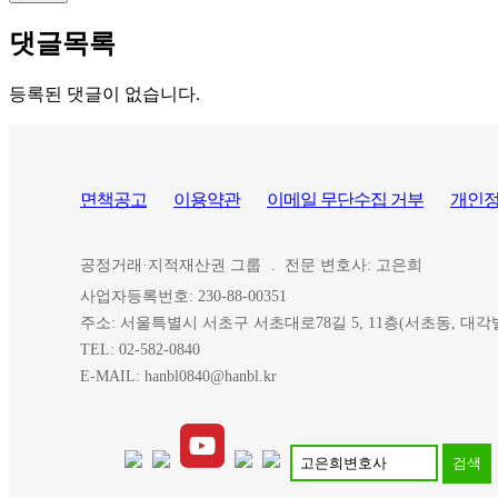
댓글목록
등록된 댓글이 없습니다.
면책공고
이용약관
이메일 무단수집 거부
개인
공정거래·지적재산권 그룹
전문 변호사: 고은희
사업자등록번호: 230-88-00351
주소: 서울특별시 서초구 서초대로78길 5, 11층(서초동, 대각
TEL: 02-582-0840
E-MAIL: hanbl0840@hanbl.kr
검색