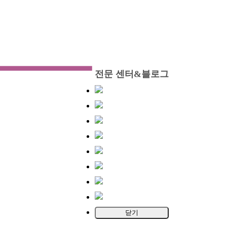
전문 센터&블로그
닫기