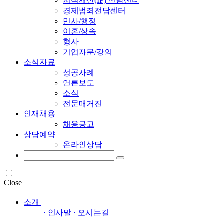
지식재산(IP) 전담센터
경제범죄전담센터
민사/행정
이혼/상속
형사
기업자문/강의
소식자료
성공사례
언론보도
소식
전문매거진
인재채용
채용공고
상담예약
온라인상담
Close
소개
· 인사말
· 오시는길