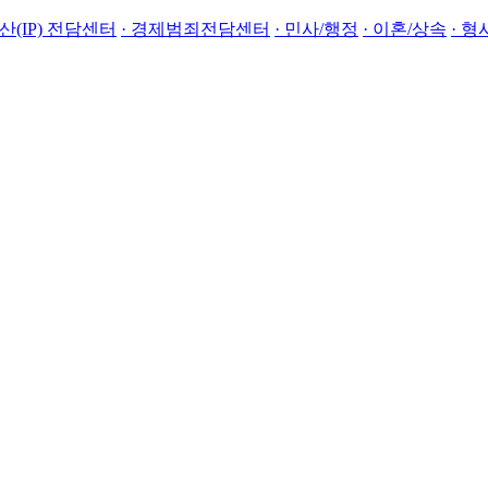
산(IP) 전담센터
· 경제범죄전담센터
· 민사/행정
· 이혼/상속
· 형