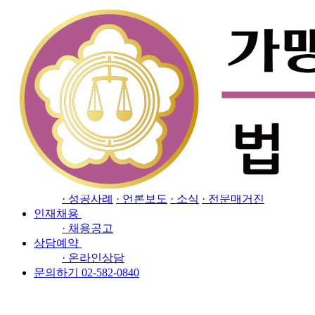
Close
소개
· 인사말
· 오시는길
업무분야
· 프랜차이즈 전담센터
· 공정거래해결센터
· 지식
재산(IP) 전담센터
· 경제범죄전담센터
· 민사/행정
· 이혼/상속
· 형사
· 기업자문/강의
소식자료
· 성공사례
· 언론보도
· 소식
· 전문매거진
인재채용
· 채용공고
상담예약
· 온라인상담
문의하기 02-582-0840