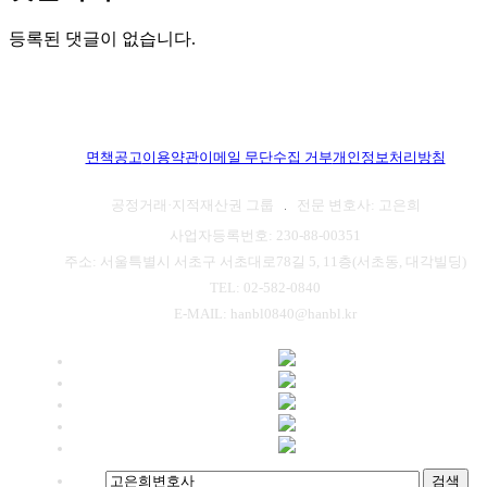
등록된 댓글이 없습니다.
면책공고
이용약관
이메일 무단수집 거부
개인정보처리방침
공정거래·지적재산권 그룹
전문 변호사: 고은희
사업자등록번호: 230-88-00351
주소: 서울특별시 서초구 서초대로78길 5, 11층(서초동, 대각빌딩)
TEL: 02-582-0840
E-MAIL: hanbl0840@hanbl.kr
검색