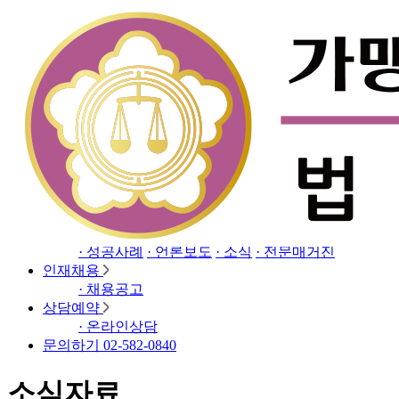
Close
소개
· 인사말
· 오시는길
업무분야
· 프랜차이즈 전담센터
· 공정거래해결센터
· 지식
재산(IP) 전담센터
· 경제범죄전담센터
· 민사/행정
· 이혼/상속
· 형사
· 기업자문/강의
소식자료
· 성공사례
· 언론보도
· 소식
· 전문매거진
인재채용
· 채용공고
상담예약
· 온라인상담
문의하기 02-582-0840
소식자료