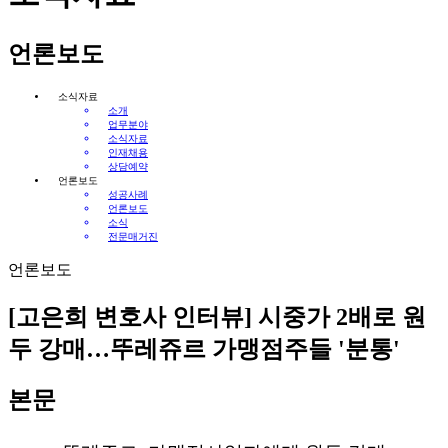
언론보도
소식자료
소개
업무분야
소식자료
인재채용
상담예약
언론보도
성공사례
언론보도
소식
전문매거진
언론보도
[고은희 변호사 인터뷰] 시중가 2배로 원
두 강매…뚜레쥬르 가맹점주들 '분통'
본문