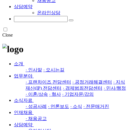
채용공고
상담예약
온라인상담
Close
소개
· 인사말
· 오시는길
업무분야
· 프랜차이즈 전담센터
· 공정거래해결센터
· 지식
재산(IP) 전담센터
· 경제범죄전담센터
· 민사/행정
· 이혼/상속
· 형사
· 기업자문/강의
소식자료
· 성공사례
· 언론보도
· 소식
· 전문매거진
인재채용
· 채용공고
상담예약