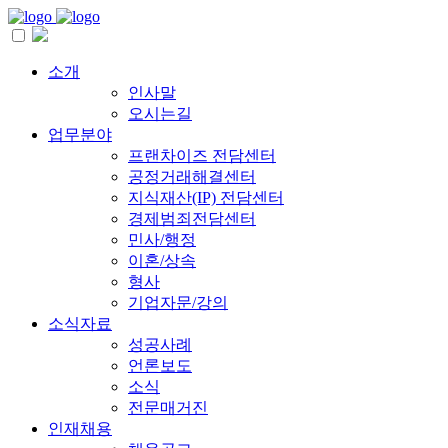
소개
인사말
오시는길
업무분야
프랜차이즈 전담센터
공정거래해결센터
지식재산(IP) 전담센터
경제범죄전담센터
민사/행정
이혼/상속
형사
기업자문/강의
소식자료
성공사례
언론보도
소식
전문매거진
인재채용